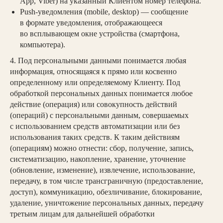
App, Viber) на указанный Клиентом номер телефона.
Push-уведомления (mobile, desktop) — сообщение
в формате уведомления, отображающееся
во всплывающем окне устройства (смартфона,
компьютера).
4. Под персональными данными понимается любая
информация, относящаяся к прямо или косвенно
определенному или определяемому Клиенту. Под
обработкой персональных данных понимается любое
действие (операция) или совокупность действий
(операций) с персональными данным, совершаемых
с использованием средств автоматизации или без
использования таких средств. К таким действиям
(операциям) можно отнести: сбор, получение, запись,
систематизацию, накопление, хранение, уточнение
(обновление, изменение), извлечение, использование,
Дом продаж
передачу, в том числе трансграничную (предоставление,
доступ), коммуникацию, обезличивание, блокирование,
г. Санкт-Петербург, Парадная ул.,
удаление, уничтожение персональных данных, передачу
3 корп. 2 (вход с Виленского
третьим лицам для дальнейшей обработки
переулка)