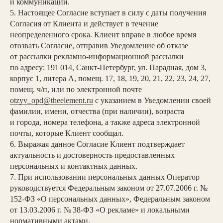
и коммуникации.
Пн–Пт — с 9:00 до 20:00
5. Настоящее Согласие вступает в силу с даты получения
Сб–Вс — с 10:00 до 19:00
Согласия от Клиента и действует в течение
неопределенного срока. Клиент вправе в любое время
отозвать Согласие, отправив Уведомление об отказе
+7 (812) 770-13-13
от рассылки рекламно-информационной рассылки
по адресу: 191 014, Санкт-Петербург, ул. Парадная, дом 3,
Телефон
корпус 1, литера А, помещ. 17, 18, 19, 20, 21, 22, 23, 24, 27,
помещ. ч/п, или по электронной почте
prime@theelement.ru
otzyv_opd@theelement.ru
с указанием в Уведомлении своей
Email
фамилии, имени, отчества (при наличии), возраста
и города, номера телефона, а также адреса электронной
Подпишитесь на наши каналы:
почты, которые Клиент сообщал.
6. Выражая данное Согласие Клиент подтверждает
актуальность и достоверность предоставленных
персональных и контактных данных.
7. При использовании персональных данных Оператор
руководствуется Федеральным законом от 27.07.2006 г. №
152-ФЗ «О персональных данных», Федеральным законом
от 13.03.2006 г. № 38-ФЗ «О рекламе» и локальными
Политика в отношении обработки
нормативными актами.
персональных данных